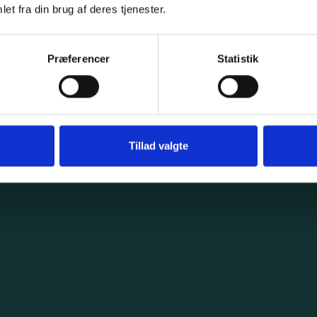
et fra din brug af deres tjenester.
Præferencer
Statistik
Tillad valgte
Hurtig & effektiv levering
Vi sørger for hurtig levering til jeres kunder. Ordrer
lagt inden kl. 15 sendes samme dag. Vi kører
desuden dagligt egne linehauls til Tyskland.