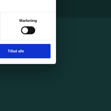
Marketing
Tillad alle
Kompetent rådgivning
Vores virksomhed er fyldt med eksperter i logistik.
De vejleder jer gerne om, hvilke valg, der er de
optimale for jer – helt uden ekstra beregning.