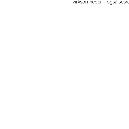
virksomheder – også selvom
ere
Læs mere