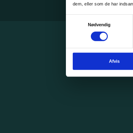
dem, eller som de har indsaml
Samtykkevalg
Nødvendig
Afvis
Integration med platforme &
systemer
Uanset hvilke platforme, I benytter, kan vores
system integreres med dem. Se en liste over alle
systemer, vi kan integrere med.
Efterbehandling af dine varer
Skal dine varer pakkes om, renses, presses eller