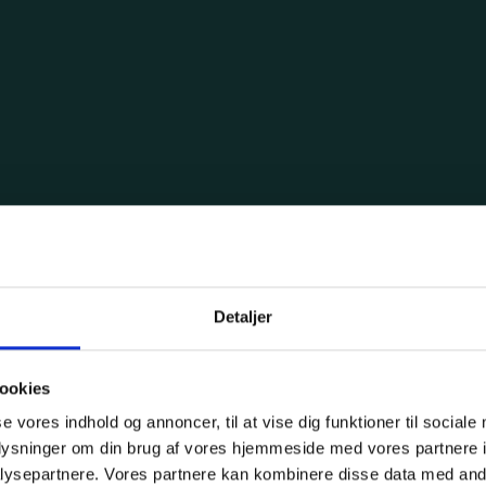
e
tikpartner fremfor selv at
Man slipper for selv at
amt at skulle aflønne
Detaljer
 Det klarer vi!
amarbejdspartner til at
ookies
se vores indhold og annoncer, til at vise dig funktioner til sociale
oplysninger om din brug af vores hjemmeside med vores partnere i
ysepartnere. Vores partnere kan kombinere disse data med andr