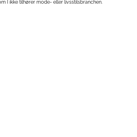
 I ikke tilhører mode- eller livsstilsbranchen.
Læs mere