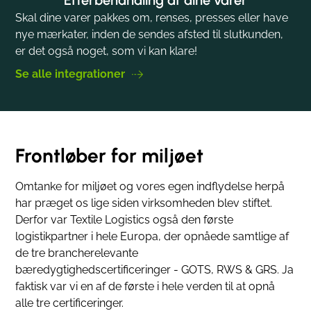
Efterbehandling af dine varer
Skal dine varer pakkes om, renses, presses eller have
nye mærkater, inden de sendes afsted til slutkunden,
er det også noget, som vi kan klare!
Se alle integrationer
Frontløber for miljøet
Omtanke for miljøet og vores egen indflydelse herpå
har præget os lige siden virksomheden blev stiftet.
Derfor var Textile Logistics også den første
logistikpartner i hele Europa, der opnåede samtlige af
de tre brancherelevante
bæredygtighedscertificeringer - GOTS, RWS & GRS. Ja
faktisk var vi en af de første i hele verden til at opnå
alle tre certificeringer.