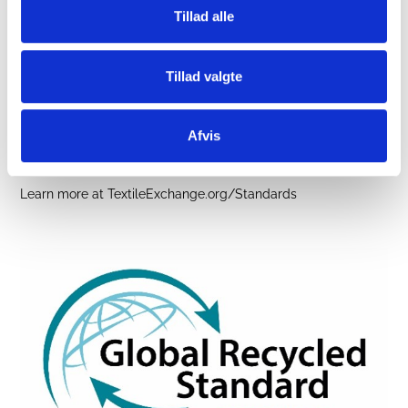
License No. 1405423
Tillad alle
Responsible Wool Standard (RWS)
Responsible Wool Standard (RWS) verificerer uldfibre fra
Tillad valgte
certificerede landbrug hele vejen frem til det færdige
produkt.
RWS-landmænd og fåreavlere vurderes ud fra krav til
Afvis
dyrevelfærd, jordforvaltning og øvrige kriterier fastsat i
standarden.
Learn more at
TextileExchange.org/Standards