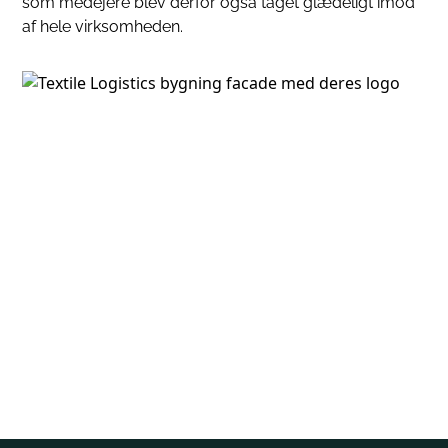
som medejere blev derfor også taget glædeligt imod
af hele virksomheden.