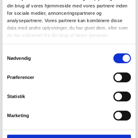
Certified by CONTROL UNION
din brug af vores hjemmeside med vores partnere inden
License No. 1405423
for sociale medier, annonceringspartnere og
Global Organic Textile Standard (GOTS)
analysepartnere. Vores partnere kan kombinere disse
data med andre oplysninger, du har givet dem, eller som
Global Organic Textile Standard (GOTS) verificerer indholdet
de har indsamlet fra din brug af deres tjenester.
af økologiske materialer og sikrer sporbarhed fra kilden til
det færdige produkt.
GOTS stiller desuden krav til miljømæssig og social
Samtykkevalg
ansvarlighed i tekstilforarbejdningen.
Nødvendig
Præferencer
Statistik
Marketing
Certified by CONTROL UNION