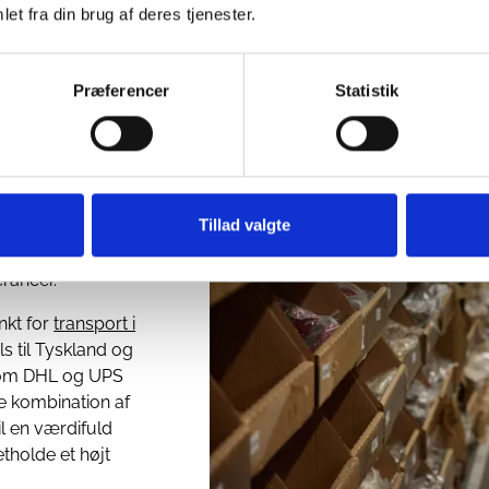
et fra din brug af deres tjenester.
Præferencer
Statistik
rer
ast
sikrer, at vores
Tillad valgte
g distribution er
i modebranchen,
rancer.
nkt for
transport i
ls til Tyskland og
m DHL og UPS
nne kombination af
il en værdifuld
tholde et højt