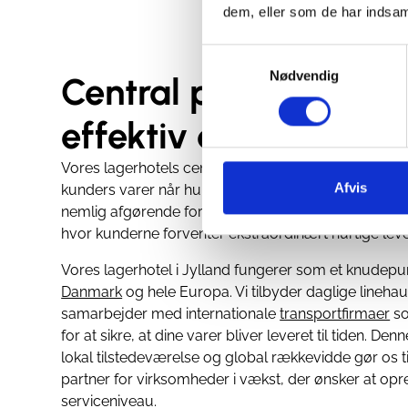
dem, eller som de har indsaml
Samtykkevalg
Nødvendig
Central placering sik
effektiv distribution
Vores lagerhotels centrale placering i Herning og
Ik
Afvis
kunders varer når hurtigt frem. For hurtig og pålideli
nemlig afgørende for vedvarende succes, særligt 
hvor kunderne forventer ekstraordinært hurtige leve
Vores lagerhotel i Jylland fungerer som et knudepu
Danmark
og hele Europa. Vi tilbyder daglige linehau
samarbejder med internationale
transportfirmaer
so
for at sikre, at dine varer bliver leveret til tiden. De
lokal tilstedeværelse og global rækkevidde gør os t
partner for virksomheder i vækst, der ønsker at opre
serviceniveau.