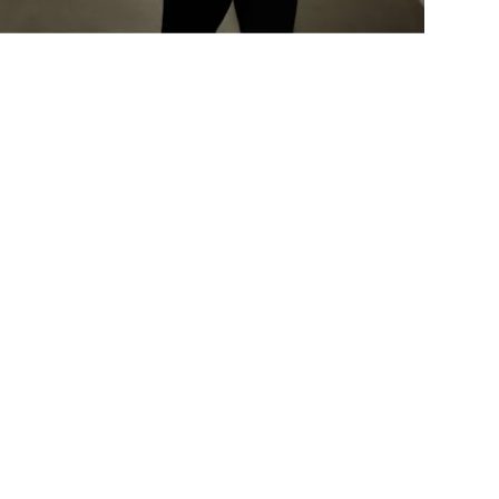
l er mere end bare et
eksternt lager
– det er en del af