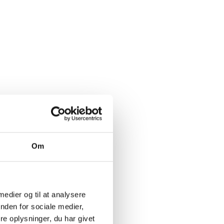
r behov for kort- eller langtidsopbevaring.
r udstyret med avanceret teknologi, der gør det
ge og administrere lagerbeholdning i realtid, hvilket
kre en sikker og professionel håndtering af dine varer.
topprioritet hos Textile Logistics, og vores lager i
t på sikringsniveau 30, hvilket betyder, at dine varer
 både tyveri og skader. Dertil er alle lagre
erede, hvor der jævnligt rengøres for at sikre, at
m til kunden i god stand.
Om
 medier og til at analysere
nden for sociale medier,
e oplysninger, du har givet