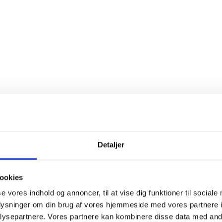
uanset om du ha
Lagerhotellet e
muligt at overvå
er med til at si
Sikkerhed er en 
Herning er sikre
er beskyttet mod
naturligvis isol
varerne når fre
Detaljer
ookies
se vores indhold og annoncer, til at vise dig funktioner til sociale
oplysninger om din brug af vores hjemmeside med vores partnere i
ysepartnere. Vores partnere kan kombinere disse data med andr