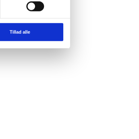
vemt
Tillad alle
tyr på
lige