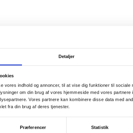
frigjort mere 
administration
administrativ
henvendelser,
få udbedret e
Som kunde ho
som vi håndt
Detaljer
nem som muli
fakturaer med
antal ordrer 
ookies
opsætning til
se vores indhold og annoncer, til at vise dig funktioner til sociale
bruge lang ti
oplysninger om din brug af vores hjemmeside med vores partnere i
ysepartnere. Vores partnere kan kombinere disse data med andr
et fra din brug af deres tjenester.
Præferencer
Statistik