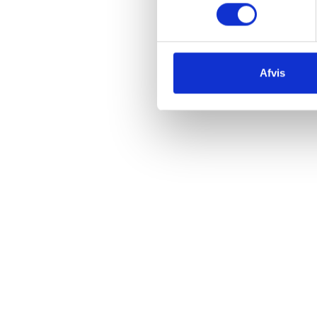
Vi 
Afvis
For m
man