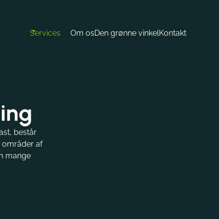
Services
Om os
Den grønne vinkel
Kontakt
ing
ast, består
e områder af
 om mange