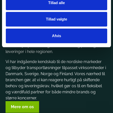
Transport firma med base i
Tillad alle
Danmarks tekstilcentrum
Tillad valgte
Fra vores strategiske placering i Ikast tilbyder vi
pålidelig og effektiv
transport i Danmark
og til hele
Norden. Vores centrale beliggenhed giver os direkte
Afvis
adgang til både lokale og nordiske
samarbejdspartnere og sikrer stabile og punktlige
leveringer i hele regionen.
Vi har indgående kendskab til de nordiske markeder
og tilbyder transportløsninger tilpasset virksomheder i
Danmark, Sverige, Norge og Finland. Vores nærhed til
branchen gør, at vi kan reagere hurtigt på skiftende
behov og leveringskrav, hvilket gør os til en fleksibel
og værdifuld partner for både mindre brands og
større koncerner.
Mere om os