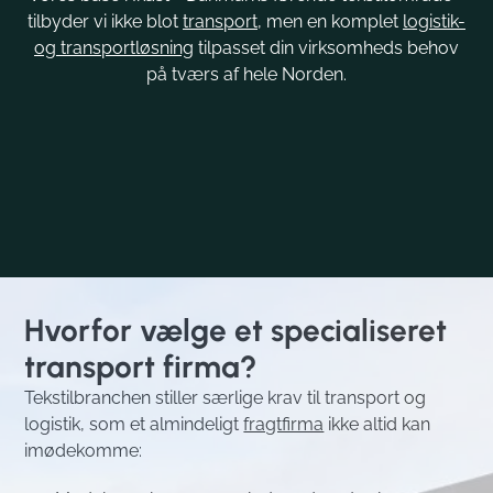
tilbyder vi ikke blot
transport
, men en komplet
logistik-
og transportløsning
tilpasset din virksomheds behov
på tværs af hele Norden.
Hvorfor vælge et specialiseret
transport firma?
Tekstilbranchen stiller særlige krav til transport og
logistik, som et almindeligt
fragtfirma
ikke altid kan
imødekomme: