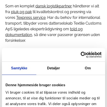
Som en komplet
dansk logistikpartner
håndterer vi alt
fra
pluk og pak
til kvalitetskontrol og presning via
vores
Texpress service
. Har du behov for international
transport, tilbyder vores datterselskab Textile Customs
ApS ligeledes ekspertrådgivning om
told og
dokumentation
, så dine varer passerer grænsen uden
forsinkelser.
Vores CEO, Torkild Lund, har mange års erfaring som
lagerchef for modebrands. Indsigten herfra har netop
været grundlaget for at skabe en virksomhed, der
virkelig forstår tekstilbranchens udfordringer og har
Samtykke
Detaljer
Om
specialindrettede faciliteter til at imødekomme dem.
Denne hjemmeside bruger cookies
Vi bruger cookies til at tilpasse vores indhold og
annoncer, til at vise dig funktioner til sociale medier og til
at analysere vores trafik. Vi deler også oplysninger om