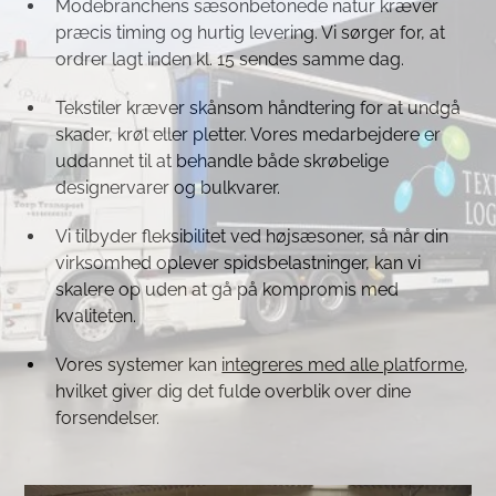
Modebranchens sæsonbetonede natur kræver
præcis timing og hurtig levering. Vi sørger for, at
ordrer lagt inden kl. 15 sendes samme dag.
Tekstiler kræver skånsom håndtering for at undgå
skader, krøl eller pletter. Vores medarbejdere er
uddannet til at behandle både skrøbelige
designervarer og bulkvarer.
Vi tilbyder fleksibilitet ved højsæsoner, så når din
virksomhed oplever spidsbelastninger, kan vi
skalere op uden at gå på kompromis med
kvaliteten.
Vores systemer kan
integreres med alle platforme
,
hvilket giver dig det fulde overblik over dine
forsendelser.